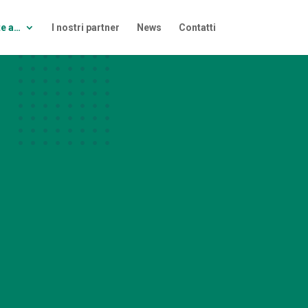
te a…
I nostri partner
News
Contatti