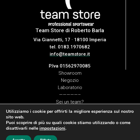
Team Store di Roberto Barla
Via Giannetti, 17 · 18100 Imperia
tel. 0183.1970682
info@teamstore.it
P.Iva 01562970085
Showroom
Negozio
Laboratorio
—————–
Sei un team?
Sei uno sportivo?
Utilizziamo i cookie per offrirti la migliore esperienza sul nostro
Sei un’azienda?
sito web.
Puoi scoprire di più su quali cookie stiamo utilizzando o come
disattivarli nelle
impostazioni
.
© Team Store di Roberto Barla ///
Cookie Policy
/